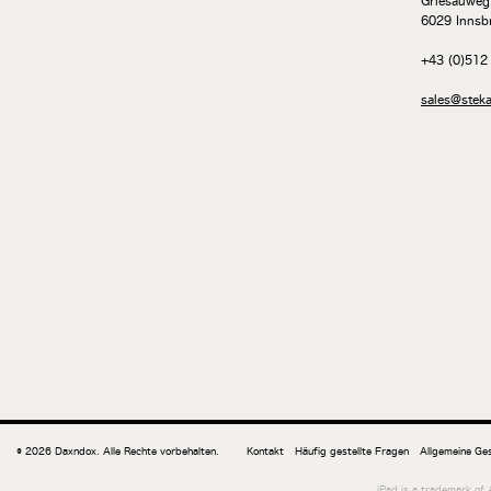
Griesauweg
6029 Innsbr
+43 (0)512
sales@steka
© 2026 Daxndox. Alle Rechte vorbehalten.
Kontakt
Häufig gestellte Fragen
Allgemeine Ge
iPad is a trademark of A