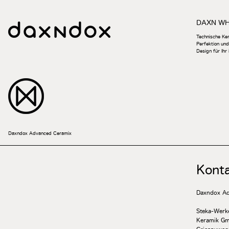
DAXN W
Technische Ker
Perfektion und
Design für Ihr
Daxndox Advanced Ceramix
Kont
Daxndox Ad
Steka-Werk
Keramik G